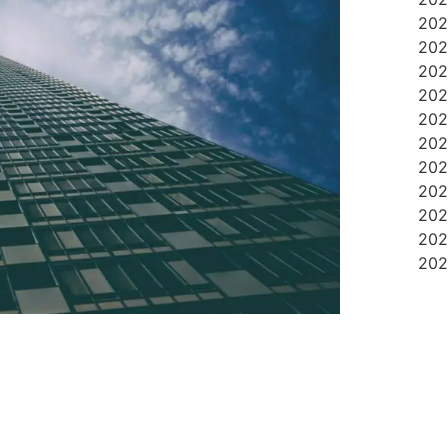
20
20
20
20
20
20
20
20
20
20
20