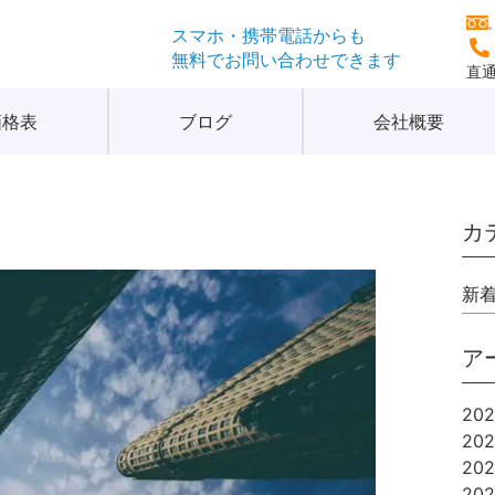
スマホ・携帯電話からも
無料でお問い合わせできます
直通
価格表
ブログ
会社概要
カ
新
ア
20
20
20
20