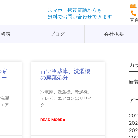
スマホ・携帯電話からも
無料でお問い合わせできます
直通
価格表
ブログ
会社概要
カ
の家
古い冷蔵庫、洗濯機
サー
の廃棄処分
新
冷蔵庫、洗濯機、乾燥機、
、洗濯
テレビ、エアコンはリサイ
ア
、エア
ク
20
READ MORE »
20
20
20