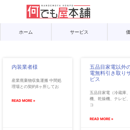
ホーム
サービス
内装業者様
五品目家電以外
電無料引き取り
ビス
産業廃棄物収集運搬 中間処
理場との契約8ヶ所してお
五品目家電（冷蔵庫
機、乾燥機、テレビ
READ MORE »
コ
READ MORE »